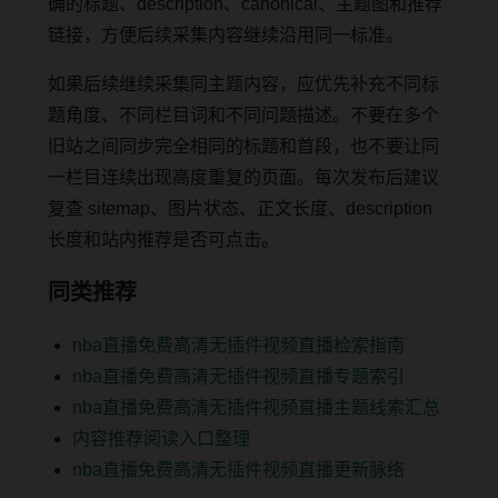
确的标题、description、canonical、主题图和推荐
链接，方便后续采集内容继续沿用同一标准。
如果后续继续采集同主题内容，应优先补充不同标
题角度、不同栏目词和不同问题描述。不要在多个
旧站之间同步完全相同的标题和首段，也不要让同
一栏目连续出现高度重复的页面。每次发布后建议
复查 sitemap、图片状态、正文长度、description
长度和站内推荐是否可点击。
同类推荐
nba直播免费高清无插件视频直播检索指南
nba直播免费高清无插件视频直播专题索引
nba直播免费高清无插件视频直播主题线索汇总
内容推荐阅读入口整理
nba直播免费高清无插件视频直播更新脉络