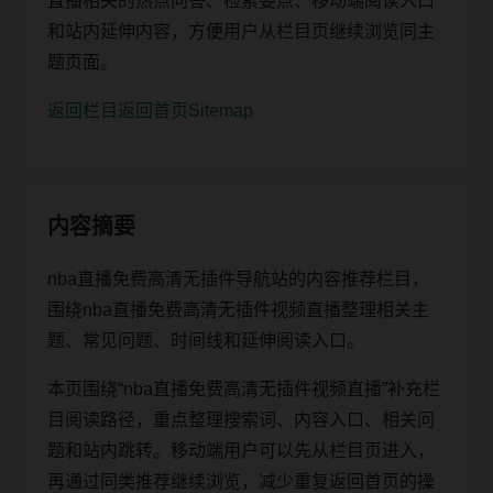
直播相关的热点问答、检索要点、移动端阅读入口
和站内延伸内容，方便用户从栏目页继续浏览同主
题页面。
返回栏目
返回首页
Sitemap
内容摘要
nba直播免费高清无插件导航站的内容推荐栏目，
围绕nba直播免费高清无插件视频直播整理相关主
题、常见问题、时间线和延伸阅读入口。
本页围绕“nba直播免费高清无插件视频直播”补充栏
目阅读路径，重点整理搜索词、内容入口、相关问
题和站内跳转。移动端用户可以先从栏目页进入，
再通过同类推荐继续浏览，减少重复返回首页的操