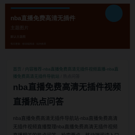
首页
/
内容推荐-nba直播免费高清无插件视频直播-nba直
播免费高清无插件导航站
/ 热点问答
nba直播免费高清无插件视频
直播热点问答
nba直播免费高清无插件导航站-nba直播免费高清
无插件视频直播整理nba直播免费高清无插件视频