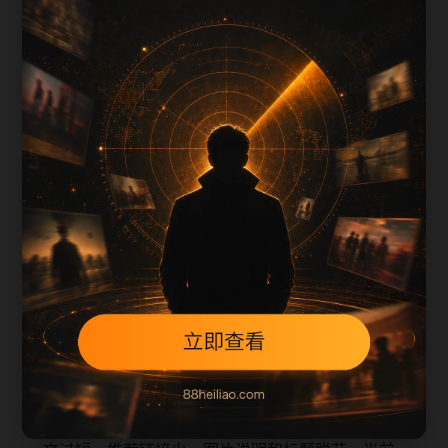
上一篇
下一篇
图片语义匹配
内容推荐阅读入口整理围绕zyht补充搜索场景、栏
目入口、图片说明和站内推荐。主题图的 alt 和 title
应覆盖站点主词、栏目词和文章标题，图片本地化
后仍要保留清晰说明，减少坏图和无意义图片。
本页不是单独堆叠关键词，而是把主题摘要、阅读
顺序、相关问题和继续浏览入口放在同一页面，帮
助移动端用户减少反复搜索，也让栏目页、内容页
和 sitemap 之间形成稳定的抓取路径。
从 SEO 角度看，旧站内容页最容易出现的问题是正