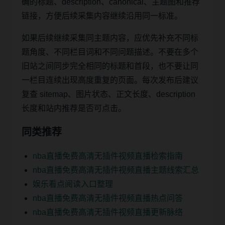
确的标题、description、canonical、主题图和推荐
链接，方便后续采集内容继续沿用同一标准。
如果后续继续采集同主题内容，应优先补充不同标
题角度、不同栏目词和不同问题描述。不要在多个
旧站之间同步完全相同的标题和首段，也不要让同
一栏目连续出现高度重复的页面。每次发布后建议
复查 sitemap、图片状态、正文长度、description
长度和站内推荐是否可点击。
同类推荐
nba直播免费高清无插件视频直播检索指南
nba直播免费高清无插件视频直播主题线索汇总
娱乐看点阅读入口整理
nba直播免费高清无插件视频直播热点问答
nba直播免费高清无插件视频直播更新脉络