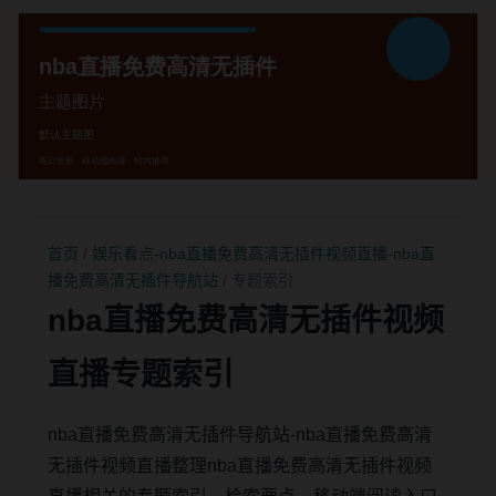
首页
/
娱乐看点-nba直播免费高清无插件视频直播-nba直
播免费高清无插件导航站
/ 专题索引
nba直播免费高清无插件视频
直播专题索引
nba直播免费高清无插件导航站-nba直播免费高清
无插件视频直播整理nba直播免费高清无插件视频