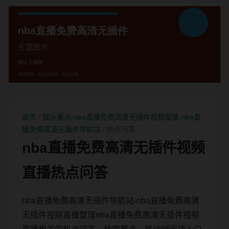
首页
/
娱乐看点-nba直播免费高清无插件视频直播-nba直
播免费高清无插件导航站
/ 热点问答
nba直播免费高清无插件视频
直播热点问答
nba直播免费高清无插件导航站-nba直播免费高清
无插件视频直播整理nba直播免费高清无插件视频