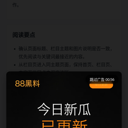
作。
阅读要点
确认页面标题、栏目主题和图片说明是否一致，
优先阅读与关键词最接近的内容。
从栏目页进入同主题页面，保持首页、栏目页、
内容页三层点击深度清晰。
跳过广告 00:55
遇到相似标题时，优先查看摘要、更新时间和站
内推荐，避免重复浏览。
同类推荐