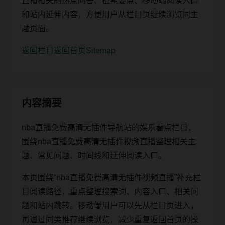
直播相关的热点问答、检索要点、移动端阅读入口
和站内延伸内容，方便用户从栏目页继续浏览同主
题页面。
返回栏目
返回首页
Sitemap
内容摘要
nba直播免费高清无插件导航站的娱乐看点栏目，
围绕nba直播免费高清无插件视频直播整理相关主
题、常见问题、时间线和延伸阅读入口。
本页围绕“nba直播免费高清无插件视频直播”补充栏
目阅读路径，重点整理搜索词、内容入口、相关问
题和站内跳转。移动端用户可以先从栏目页进入，
再通过同类推荐继续浏览，减少重复返回首页的操